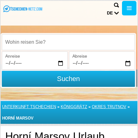
DE
Wohin reisen Sie?
Anreise
Abreise
Suchen
UNTERKUNFT TSCHECHIEN
»
KÖNIGGRÄTZ
»
OKRES TRUTNOV
»
HORNÍ MARSOV
Horní Marsov Urlaub