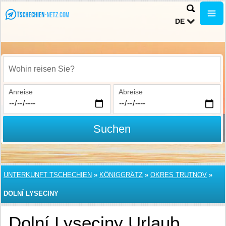
DE
Wohin reisen Sie?
Anreise
Abreise
Suchen
UNTERKUNFT TSCHECHIEN
»
KÖNIGGRÄTZ
»
OKRES TRUTNOV
»
DOLNÍ LYSECINY
Dolní Lyseciny Urlaub