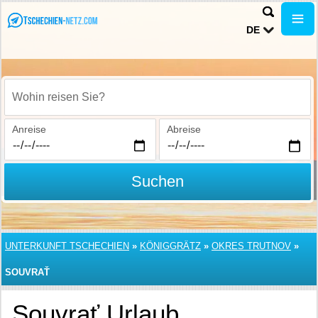
DE
Wohin reisen Sie?
Anreise
Abreise
Suchen
UNTERKUNFT TSCHECHIEN
»
KÖNIGGRÄTZ
»
OKRES TRUTNOV
»
SOUVRAŤ
Souvrať Urlaub