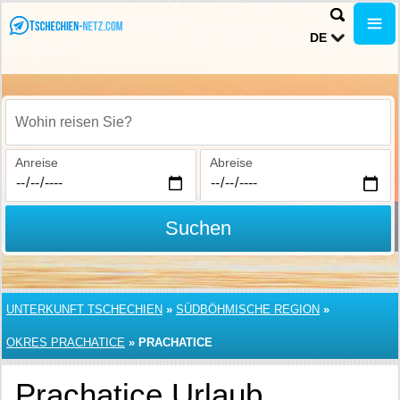
DE
Wohin reisen Sie?
Anreise
Abreise
Suchen
UNTERKUNFT TSCHECHIEN
»
SÜDBÖHMISCHE REGION
»
OKRES PRACHATICE
»
PRACHATICE
Prachatice Urlaub