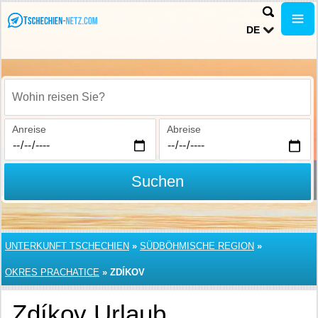
DE
Wohin reisen Sie?
Anreise
Abreise
Suchen
UNTERKUNFT TSCHECHIEN
»
SÜDBÖHMISCHE REGION
»
OKRES PRACHATICE
»
ZDÍKOV
Zdíkov Urlaub