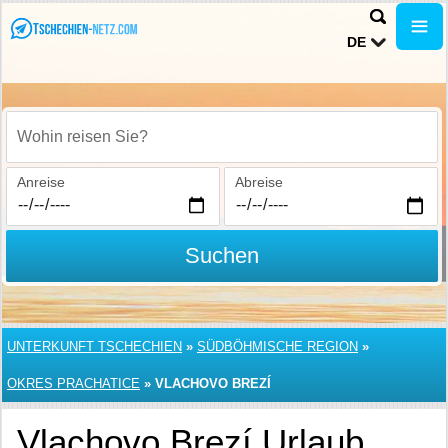
DE
Wohin reisen Sie?
Anreise
Abreise
Suchen
UNTERKUNFT TSCHECHIEN
»
SÜDBÖHMISCHE REGION
»
OKRES PRACHATICE
»
VLACHOVO BREZÍ
Vlachovo Brezí Urlaub