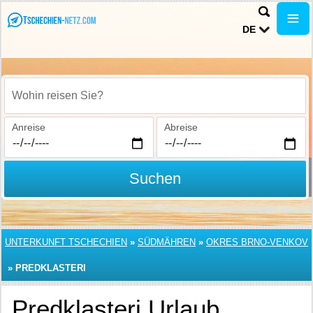
DE
Wohin reisen Sie?
Anreise
Abreise
Suchen
UNTERKUNFT TSCHECHIEN
»
SÜDMÄHREN
»
OKRES BRNO-VENKOV
»
PREDKLASTERI
Predklasteri Urlaub