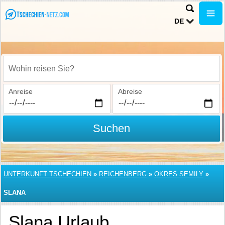
DE
Wohin reisen Sie?
Anreise
Abreise
Suchen
UNTERKUNFT TSCHECHIEN
»
REICHENBERG
»
OKRES SEMILY
»
SLANA
Slana Urlaub