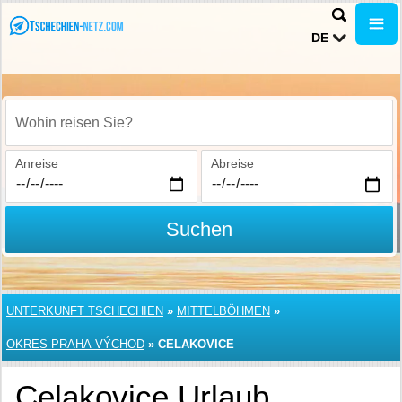
DE
Wohin reisen Sie?
Anreise
Abreise
Suchen
UNTERKUNFT TSCHECHIEN
»
MITTELBÖHMEN
»
OKRES PRAHA-VÝCHOD
»
CELAKOVICE
Celakovice Urlaub