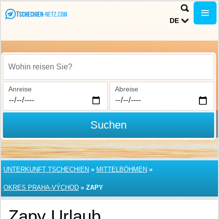
DE
Wohin reisen Sie?
Anreise
Abreise
Suchen
UNTERKUNFT TSCHECHIEN
»
MITTELBÖHMEN
»
OKRES PRAHA-VÝCHOD
»
ZAPY
Zapy Urlaub