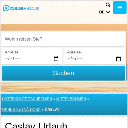
DE
Wohin reisen Sie?
Anreise
Abreise
Suchen
UNTERKUNFT TSCHECHIEN
»
MITTELBÖHMEN
»
OKRES KUTNÁ HORA
»
CASLAV
Caslav Urlaub