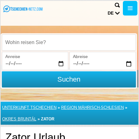
DE
Wohin reisen Sie?
Anreise
Abreise
Suchen
UNTERKUNFT TSCHECHIEN
»
REGION MÄHRISCH-SCHLESIEN
»
OKRES BRUNTÁL
»
ZATOR
Zator Urlaub