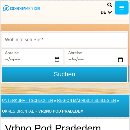
DE
Wohin reisen Sie?
Anreise
Abreise
Suchen
UNTERKUNFT TSCHECHIEN
»
REGION MÄHRISCH-SCHLESIEN
»
OKRES BRUNTÁL
»
VRBNO POD PRADEDEM
Vrbno Pod Pradedem