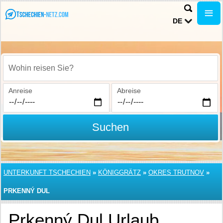
DE
Wohin reisen Sie?
Anreise
Abreise
Suchen
UNTERKUNFT TSCHECHIEN
»
KÖNIGGRÄTZ
»
OKRES TRUTNOV
»
PRKENNÝ DUL
Prkenný Dul Urlaub