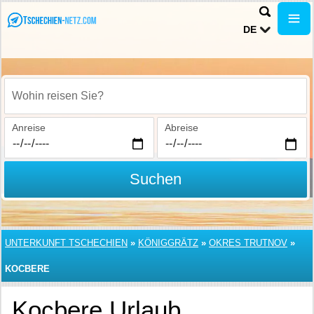
DE
Wohin reisen Sie?
Anreise
Abreise
Suchen
UNTERKUNFT TSCHECHIEN
»
KÖNIGGRÄTZ
»
OKRES TRUTNOV
»
KOCBERE
Kocbere Urlaub