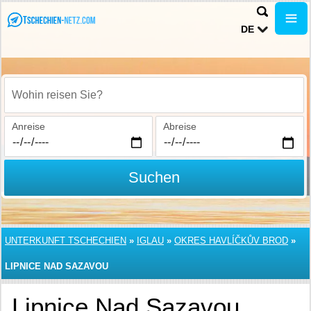
DE
Wohin reisen Sie?
Anreise
Abreise
Suchen
UNTERKUNFT TSCHECHIEN
»
IGLAU
»
OKRES HAVLÍČKŮV BROD
»
LIPNICE NAD SAZAVOU
Lipnice Nad Sazavou