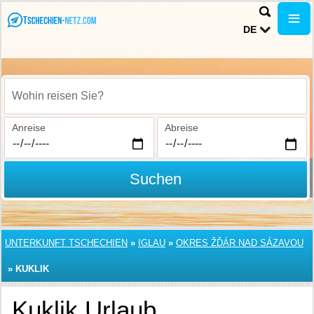
DE
Wohin reisen Sie?
Anreise
Abreise
Suchen
UNTERKUNFT TSCHECHIEN
»
IGLAU
»
OKRES ŽĎÁR NAD SÁZAVOU
»
KUKLIK
Kuklik Urlaub