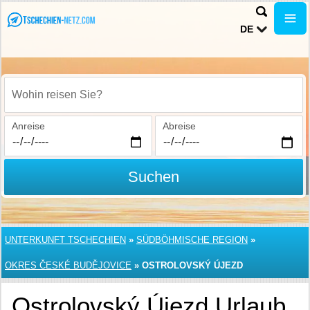
DE
Wohin reisen Sie?
Anreise
Abreise
Suchen
UNTERKUNFT TSCHECHIEN
»
SÜDBÖHMISCHE REGION
»
OKRES ČESKÉ BUDĚJOVICE
»
OSTROLOVSKÝ ÚJEZD
Ostrolovský Újezd Urlaub