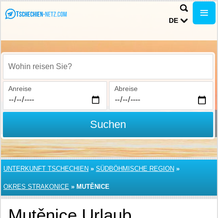
DE
Wohin reisen Sie?
Anreise
Abreise
Suchen
UNTERKUNFT TSCHECHIEN
»
SÜDBÖHMISCHE REGION
»
OKRES STRAKONICE
»
MUTĚNICE
Mutěnice Urlaub