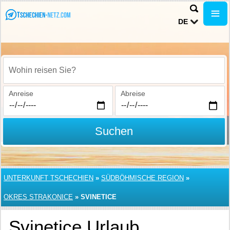
DE
Wohin reisen Sie?
Anreise
Abreise
Suchen
UNTERKUNFT TSCHECHIEN
»
SÜDBÖHMISCHE REGION
»
OKRES STRAKONICE
»
SVINETICE
Svinetice Urlaub