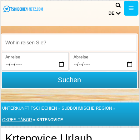
DE
Wohin reisen Sie?
Anreise
Abreise
Suchen
UNTERKUNFT TSCHECHIEN
»
SÜDBÖHMISCHE REGION
»
OKRES TÁBOR
»
KRTENOVICE
Krtenovice Urlaub