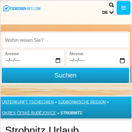
DE
Wohin reisen Sie?
Anreise
Abreise
Suchen
UNTERKUNFT TSCHECHIEN
»
SÜDBÖHMISCHE REGION
»
OKRES ČESKÉ BUDĚJOVICE
»
STROBNITZ
Strobnitz Urlaub