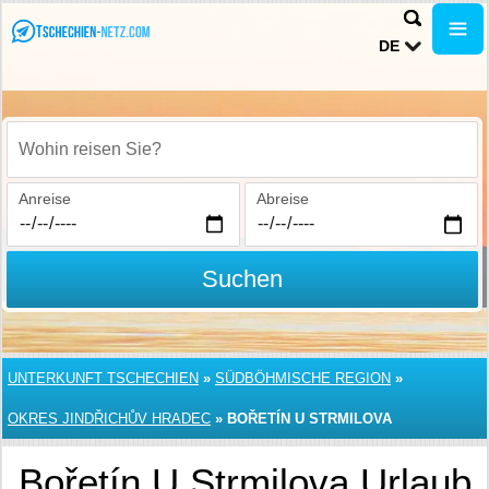
DE
Wohin reisen Sie?
Anreise
Abreise
Suchen
UNTERKUNFT TSCHECHIEN
»
SÜDBÖHMISCHE REGION
»
OKRES JINDŘICHŮV HRADEC
»
BOŘETÍN U STRMILOVA
Bořetín U Strmilova Urlaub