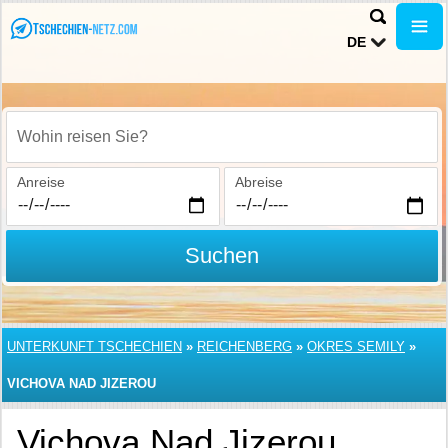
DE
Wohin reisen Sie?
Anreise
Abreise
Suchen
UNTERKUNFT TSCHECHIEN
»
REICHENBERG
»
OKRES SEMILY
»
VICHOVA NAD JIZEROU
Vichova Nad Jizerou