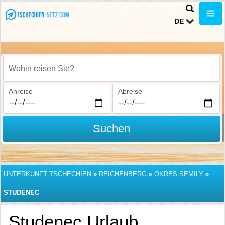
DE
Wohin reisen Sie?
Anreise
Abreise
Suchen
UNTERKUNFT TSCHECHIEN
»
REICHENBERG
»
OKRES SEMILY
»
STUDENEC
Studenec Urlaub