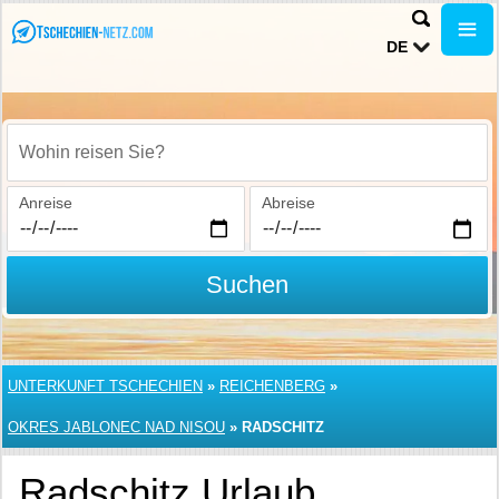
DE
Wohin reisen Sie?
Anreise
Abreise
Suchen
UNTERKUNFT TSCHECHIEN
»
REICHENBERG
»
OKRES JABLONEC NAD NISOU
»
RADSCHITZ
Radschitz Urlaub