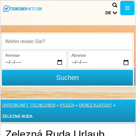
DE
Wohin reisen Sie?
Anreise
Abreise
Suchen
UNTERKUNFT TSCHECHIEN
»
PILSEN
»
OKRES KLATOVY
»
ZELEZNÁ RUDA
Zelezná Ruda Urlaub