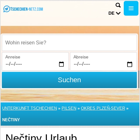
DE
Wohin reisen Sie?
Anreise
Abreise
Suchen
UNTERKUNFT TSCHECHIEN
»
PILSEN
»
OKRES PLZEŇ-SEVER
»
NEČTINY
Nečtiny Urlaub