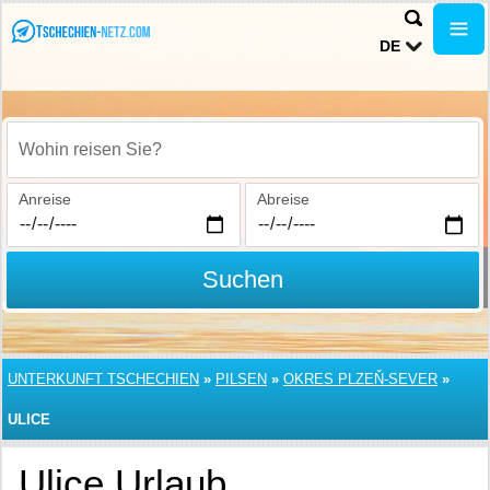
DE
Wohin reisen Sie?
Anreise
Abreise
Suchen
UNTERKUNFT TSCHECHIEN
»
PILSEN
»
OKRES PLZEŇ-SEVER
»
ULICE
Ulice Urlaub