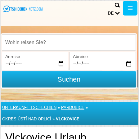
DE
Wohin reisen Sie?
Anreise
Abreise
Suchen
UNTERKUNFT TSCHECHIEN
»
PARDUBICE
»
OKRES ÚSTÍ NAD ORLICÍ
»
VLCKOVICE
Vlckovice Urlaub