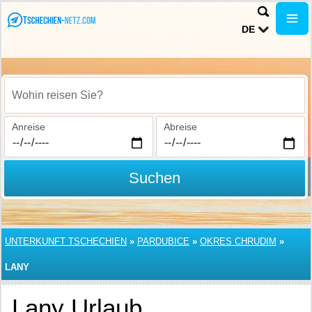
DE
Wohin reisen Sie?
Anreise
Abreise
Suchen
UNTERKUNFT TSCHECHIEN
»
PARDUBICE
»
OKRES CHRUDIM
»
LANY
Lany Urlaub