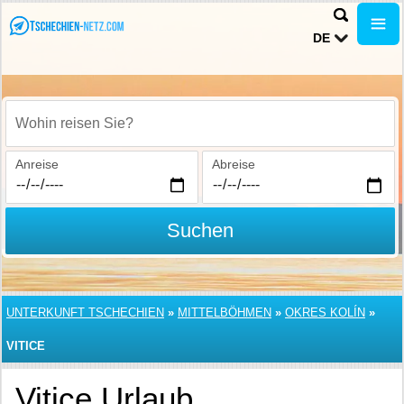
DE
Wohin reisen Sie?
Anreise
Abreise
Suchen
UNTERKUNFT TSCHECHIEN
»
MITTELBÖHMEN
»
OKRES KOLÍN
»
VITICE
Vitice Urlaub