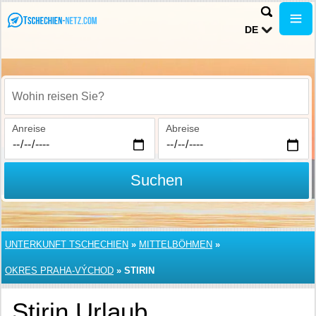
DE
Wohin reisen Sie?
Anreise
Abreise
Suchen
UNTERKUNFT TSCHECHIEN
»
MITTELBÖHMEN
»
OKRES PRAHA-VÝCHOD
»
STIRIN
Stirin Urlaub