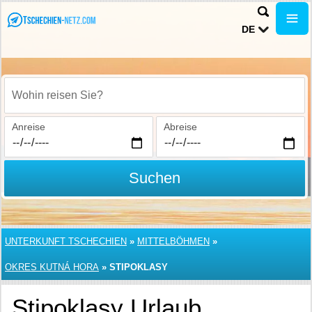
DE
Wohin reisen Sie?
Anreise
Abreise
Suchen
UNTERKUNFT TSCHECHIEN
»
MITTELBÖHMEN
»
OKRES KUTNÁ HORA
»
STIPOKLASY
Stipoklasy Urlaub