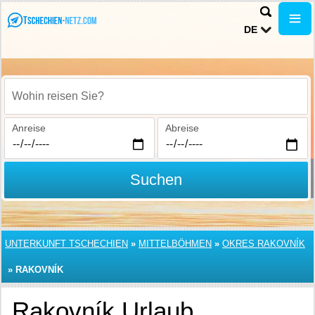
DE
Wohin reisen Sie?
Anreise
Abreise
Suchen
UNTERKUNFT TSCHECHIEN
»
MITTELBÖHMEN
»
OKRES RAKOVNÍK
»
RAKOVNÍK
Rakovník Urlaub