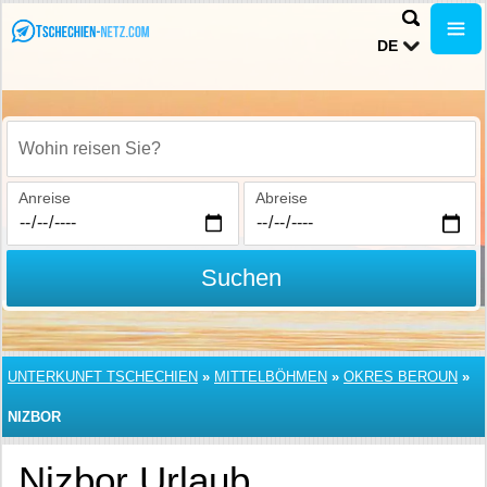
DE
Wohin reisen Sie?
Anreise
Abreise
Suchen
UNTERKUNFT TSCHECHIEN
»
MITTELBÖHMEN
»
OKRES BEROUN
»
NIZBOR
Nizbor Urlaub