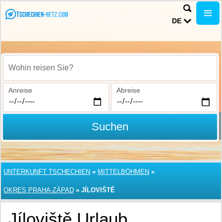
DE
Wohin reisen Sie?
Anreise
Abreise
Suchen
UNTERKUNFT TSCHECHIEN
»
MITTELBÖHMEN
»
OKRES PRAHA-ZÁPAD
»
JÍLOVIŠTĚ
Jíloviště Urlaub