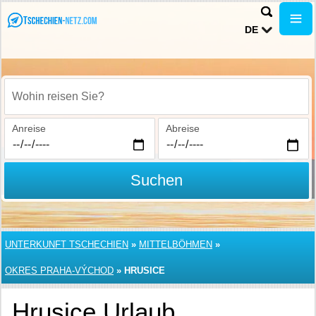
DE
Wohin reisen Sie?
Anreise
Abreise
Suchen
UNTERKUNFT TSCHECHIEN
»
MITTELBÖHMEN
»
OKRES PRAHA-VÝCHOD
»
HRUSICE
Hrusice Urlaub