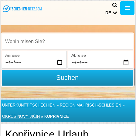
DE
Wohin reisen Sie?
Anreise
Abreise
Suchen
UNTERKUNFT TSCHECHIEN
»
REGION MÄHRISCH-SCHLESIEN
»
OKRES NOVÝ JIČÍN
»
KOPŘIVNICE
Kopřivnice Urlaub