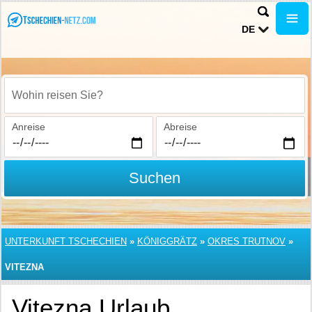
DE
Wohin reisen Sie?
Anreise
Abreise
Suchen
UNTERKUNFT TSCHECHIEN
»
KÖNIGGRÄTZ
»
OKRES TRUTNOV
»
VITEZNA
Vitezna Urlaub