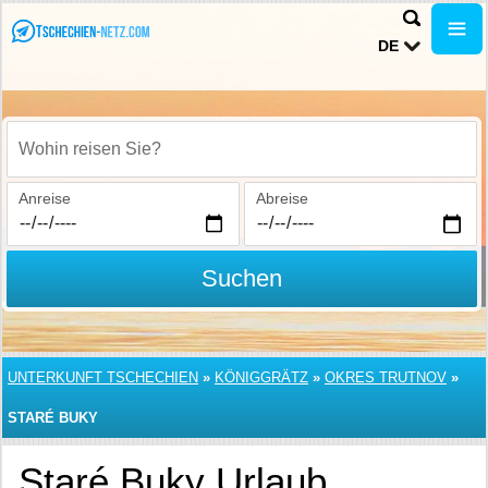
DE
Wohin reisen Sie?
Anreise
Abreise
Suchen
UNTERKUNFT TSCHECHIEN
»
KÖNIGGRÄTZ
»
OKRES TRUTNOV
»
STARÉ BUKY
Staré Buky Urlaub