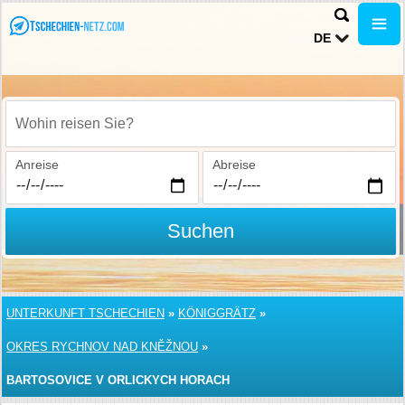
DE
Wohin reisen Sie?
Anreise
Abreise
Suchen
UNTERKUNFT TSCHECHIEN
»
KÖNIGGRÄTZ
»
OKRES RYCHNOV NAD KNĚŽNOU
»
BARTOSOVICE V ORLICKYCH HORACH