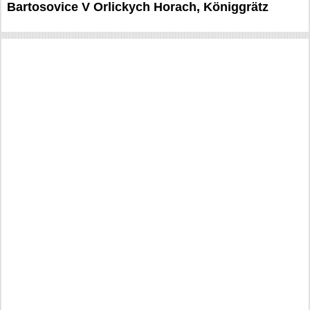
Bartosovice V Orlickych Horach, Königgrätz