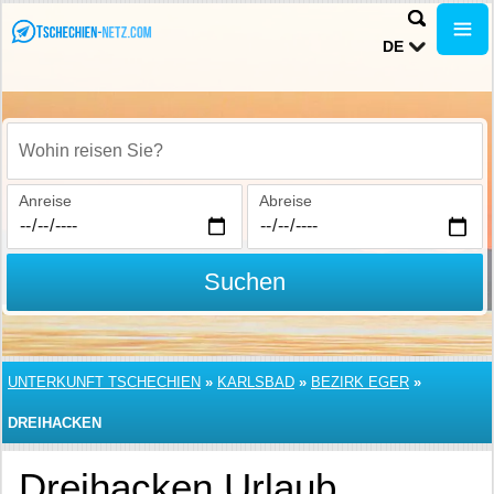
DE
Wohin reisen Sie?
Anreise
Abreise
Suchen
UNTERKUNFT TSCHECHIEN
»
KARLSBAD
»
BEZIRK EGER
»
DREIHACKEN
Dreihacken Urlaub