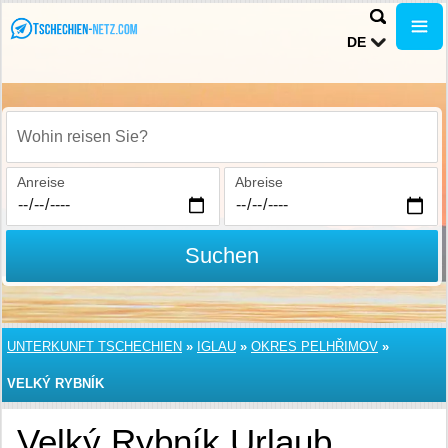
DE
Wohin reisen Sie?
Anreise
Abreise
Suchen
UNTERKUNFT TSCHECHIEN
»
IGLAU
»
OKRES PELHŘIMOV
»
VELKÝ RYBNÍK
Velký Rybník Urlaub