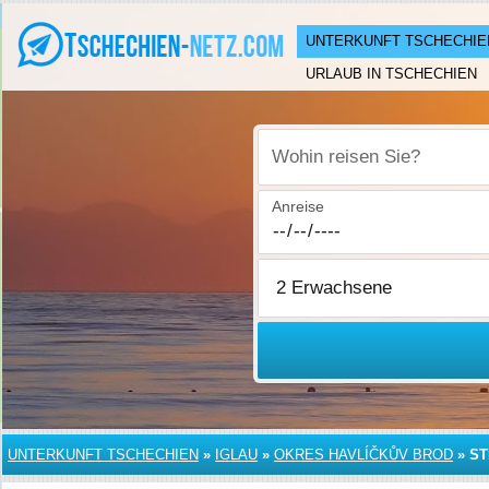
UNTERKUNFT TSCHECHIE
URLAUB IN TSCHECHIEN
Wohin reisen Sie?
Anreise
UNTERKUNFT TSCHECHIEN
»
IGLAU
»
OKRES HAVLÍČKŮV BROD
»
ST