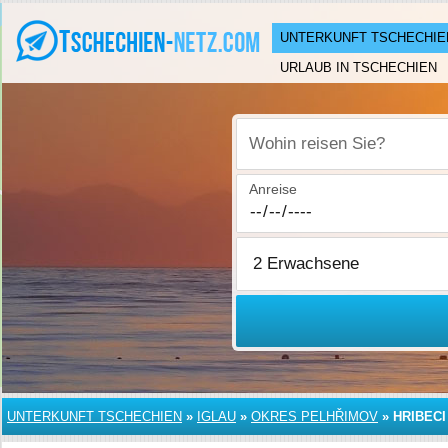
UNTERKUNFT TSCHECHIE
URLAUB IN TSCHECHIEN
Wohin reisen Sie?
Anreise
UNTERKUNFT TSCHECHIEN
»
IGLAU
»
OKRES PELHŘIMOV
»
HRIBECI