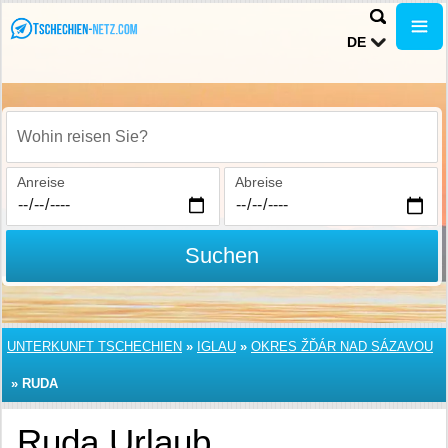
DE
Wohin reisen Sie?
Anreise
Abreise
Suchen
UNTERKUNFT TSCHECHIEN
»
IGLAU
»
OKRES ŽĎÁR NAD SÁZAVOU
»
RUDA
Ruda Urlaub