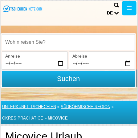
DE
Wohin reisen Sie?
Anreise
Abreise
Suchen
UNTERKUNFT TSCHECHIEN
»
SÜDBÖHMISCHE REGION
»
OKRES PRACHATICE
»
MICOVICE
Micovice Urlaub