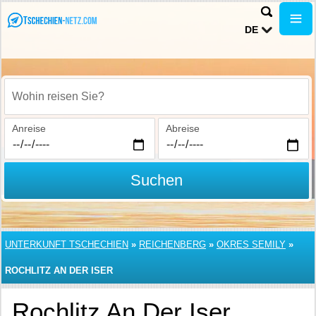
DE
Wohin reisen Sie?
Anreise
Abreise
Suchen
UNTERKUNFT TSCHECHIEN
»
REICHENBERG
»
OKRES SEMILY
»
ROCHLITZ AN DER ISER
Rochlitz An Der Iser