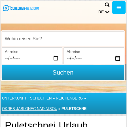
DE
Wohin reisen Sie?
Anreise
Abreise
Suchen
UNTERKUNFT TSCHECHIEN
»
REICHENBERG
»
OKRES JABLONEC NAD NISOU
»
PULETSCHNEI
Puletschnei Urlaub